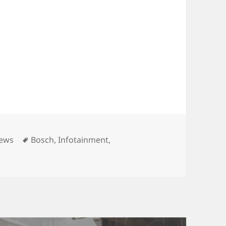
ategorien
Schlagwörter
ews
Bosch
,
Infotainment
,