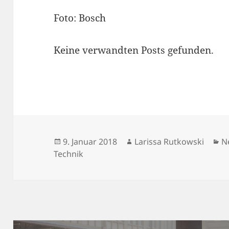
Foto: Bosch
Keine verwandten Posts gefunden.
Veröffentlicht
Autor
K
9. Januar 2018
Larissa Rutkowski
N
am
Technik
Beitragsnavigation