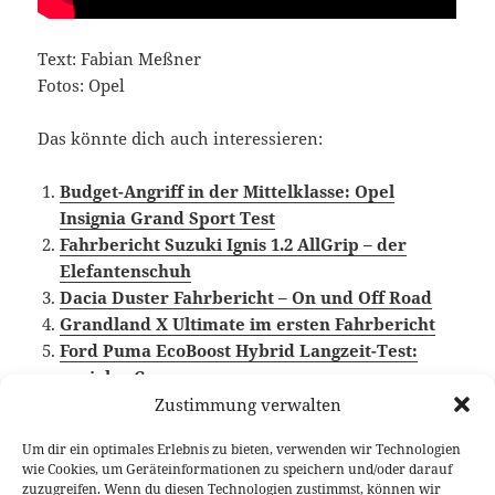
Text: Fabian Meßner
Fotos: Opel
Das könnte dich auch interessieren:
Budget-Angriff in der Mittelklasse: Opel
Insignia Grand Sport Test
Fahrbericht Suzuki Ignis 1.2 AllGrip – der
Elefantenschuh
Dacia Duster Fahrbericht – On und Off Road
Grandland X Ultimate im ersten Fahrbericht
Ford Puma EcoBoost Hybrid Langzeit-Test:
genialer Crossover
Zustimmung verwalten
Um dir ein optimales Erlebnis zu bieten, verwenden wir Technologien
wie Cookies, um Geräteinformationen zu speichern und/oder darauf
Veröffentlicht
Autor
Kategorien
Schlagwörter
22. Mai 2017
Fabian Meßner
Fahrberichte
zuzugreifen. Wenn du diesen Technologien zustimmst, können wir