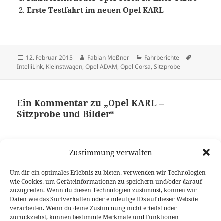
Erste Testfahrt im neuen Opel KARL
Veröffentlicht
Autor
Kategorien
Schlagwör
12. Februar 2015
Fabian Meßner
Fahrberichte
am
IntelliLink
,
Kleinstwagen
,
Opel ADAM
,
Opel Corsa
,
Sitzprobe
Ein Kommentar zu „Opel KARL –
Sitzprobe und Bilder“
Pingback:
Premiere: Der neue Opel Karl › Mein Auto
Zustimmung verwalten
Blog
Um dir ein optimales Erlebnis zu bieten, verwenden wir Technologien
wie Cookies, um Geräteinformationen zu speichern und/oder darauf
zuzugreifen. Wenn du diesen Technologien zustimmst, können wir
Die Kommentare sind geschlossen.
Daten wie das Surfverhalten oder eindeutige IDs auf dieser Website
verarbeiten. Wenn du deine Zustimmung nicht erteilst oder
zurückziehst, können bestimmte Merkmale und Funktionen