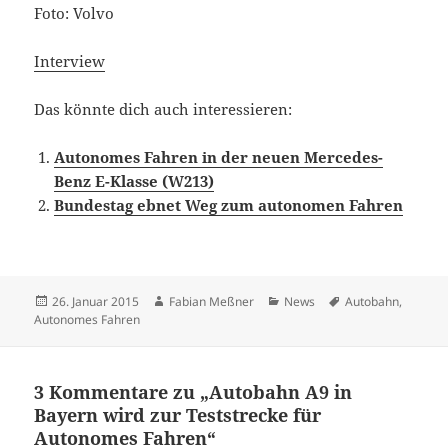
Foto: Volvo
Interview
Das könnte dich auch interessieren:
Autonomes Fahren in der neuen Mercedes-
Benz E-Klasse (W213)
Bundestag ebnet Weg zum autonomen Fahren
Veröffentlicht
Autor
Kategorien
Schlagwörter
26. Januar 2015
Fabian Meßner
News
Autobahn
,
am
Autonomes Fahren
3 Kommentare zu „Autobahn A9 in
Bayern wird zur Teststrecke für
Autonomes Fahren“