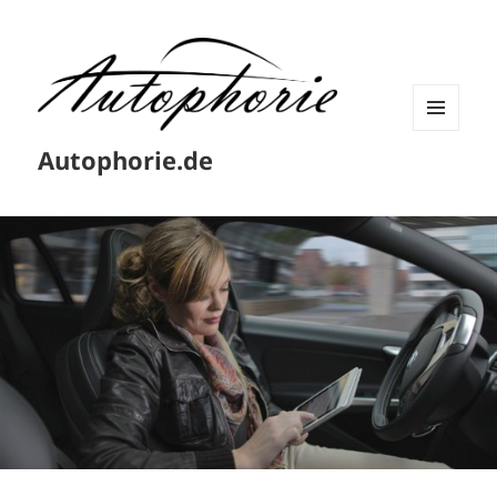
MENÜ
Autophorie.de
UND
WIDGETS