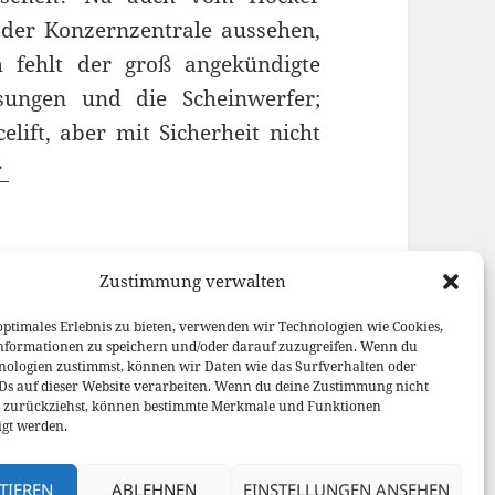
us der Konzernzentrale aussehen,
fehlt der groß angekündigte
sungen und die Scheinwerfer;
ift, aber mit Sicherheit nicht
s an Audi – Warum der „neue“ Audi TT so gar kein
Zustimmung verwalten
orien
Schlagwörter
zu Surprise it’s an Audi
ung
Audi TT
2 Kommentare
optimales Erlebnis zu bieten, verwenden wir Technologien wie Cookies,
nformationen zu speichern und/oder darauf zuzugreifen. Wenn du
nologien zustimmst, können wir Daten wie das Surfverhalten oder
IDs auf dieser Website verarbeiten. Wenn du deine Zustimmung nicht
er zurückziehst, können bestimmte Merkmale und Funktionen
igt werden.
TIEREN
ABLEHNEN
EINSTELLUNGEN ANSEHEN