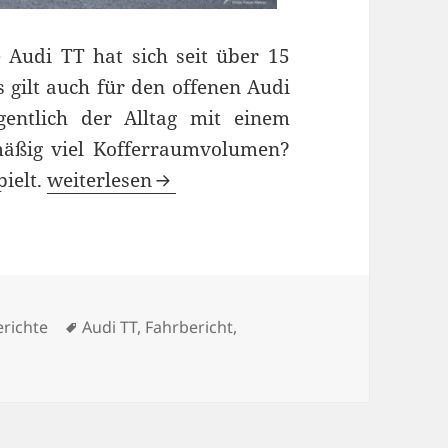
e Audi TT hat sich seit über 15
 gilt auch für den offenen Audi
gentlich der Alltag mit einem
lmäßig viel Kofferraumvolumen?
Wie lebt es sich mit dem Audi TT Roadster?
pielt.
weiterlesen
orien
Schlagwörter
richte
Audi TT
,
Fahrbericht
,