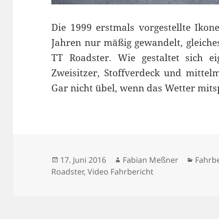
Die 1999 erstmals vorgestellte Ikon
Jahren nur mäßig gewandelt, gleiches
TT Roadster. Wie gestaltet sich ei
Zweisitzer, Stoffverdeck und mitte
Gar nicht übel, wenn das Wetter mits
Veröffentlicht
Autor
Kateg
17. Juni 2016
Fabian Meßner
Fahrbe
am
Roadster
,
Video Fahrbericht