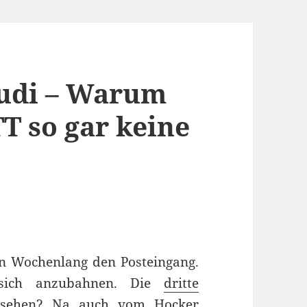
 Audi – Warum
T so gar keine
en Wochenlang den Posteingang.
 sich anzubahnen. Die
dritte
esehen? Na auch vom Hocker