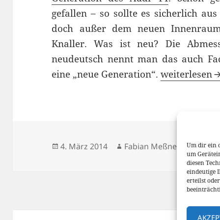
gefallen – so sollte es sicherlich a
doch außer dem neuen Innenraum 
Knaller. Was ist neu? Die Abmes
neudeutsch nennt man das auch Facel
Surprise it’
eine „neue Generation“.
weiterlesen
Veröffentlicht
Autor
Kateg
4. März 2014
Fabian Meßner
Mein
Um dir ein 
um Gerätei
am
diesen Tech
eindeutige 
erteilst od
beeinträcht
AKZEP