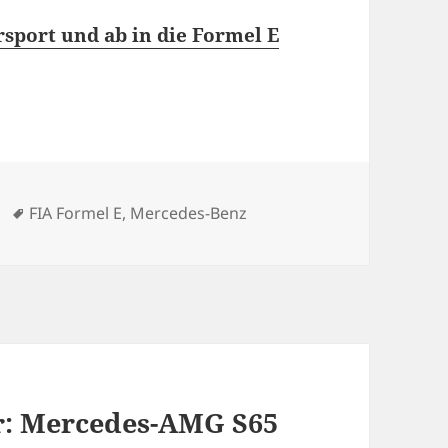
sport und ab in die Formel E
orien
Schlagwörter
FIA Formel E
,
Mercedes-Benz
r: Mercedes-AMG S65