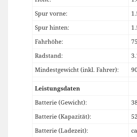
Spur vorne:
1
Spur hinten:
1
Fahrhöhe:
7
Radstand:
3
Mindestgewicht (inkl. Fahrer):
90
Leistungsdaten
Batterie (Gewicht):
3
Batterie (Kapazität):
5
Batterie (Ladezeit):
c