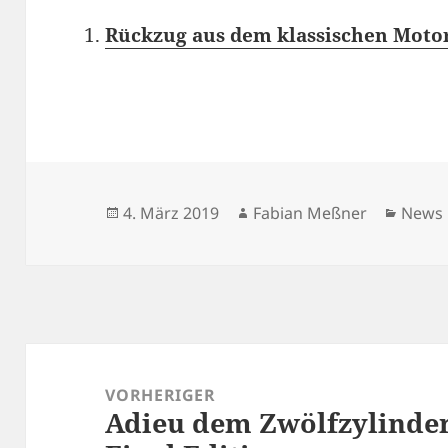
Rückzug aus dem klassischen Motor
Veröffentlicht
Autor
Kateg
4. März 2019
Fabian Meßner
News
am
Beitragsnavigation
VORHERIGER
Adieu dem Zwölfzylinde
Vorheriger