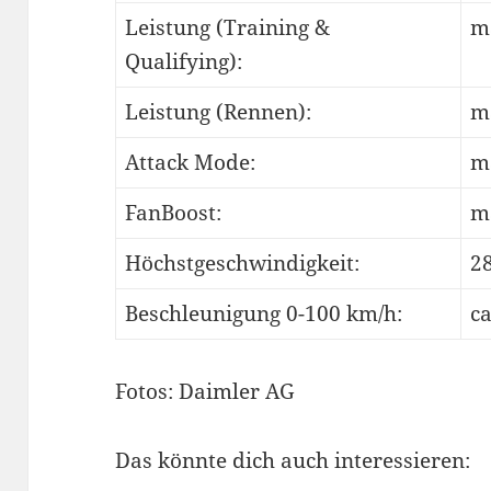
Leistung (Training &
m
Qualifying):
Leistung (Rennen):
m
Attack Mode:
m
FanBoost:
m
Höchstgeschwindigkeit:
2
Beschleunigung 0-100 km/h:
ca
Fotos: Daimler AG
Das könnte dich auch interessieren: