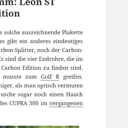
mm: Leon ST
ition
ls solche auszeichnende Plakette
s gibt ein anderes eindeutiges
bon-Splitter, noch der Carbon-
s sind die vier Endrohre, die im
Carbon Edition zu finden sind.
e, musste zum
Golf R
greifen.
eniger, als man optisch vermuten
äusche sogar noch einen Hauch
ng des CUPRA 300 im
vergangenen