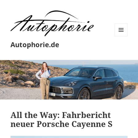
MENÜ
Autophorie.de
UND
WIDGETS
All the Way: Fahrbericht
neuer Porsche Cayenne S