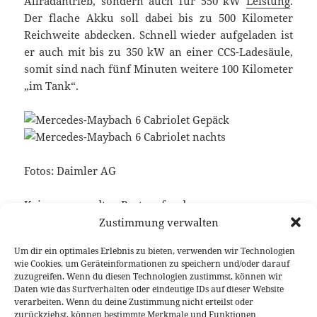
Allradantrieb, sondern auch für 550 kW
Leistung
.
Der flache Akku soll dabei bis zu 500 Kilometer
Reichweite abdecken. Schnell wieder aufgeladen ist
er auch mit bis zu 350 kW an einer CCS-Ladesäule,
somit sind nach fünf Minuten weitere 100 Kilometer
„im Tank“.
Fotos: Daimler AG
Keine verwandten Posts gefunden.
Zustimmung verwalten
Um dir ein optimales Erlebnis zu bieten, verwenden wir Technologien
wie Cookies, um Geräteinformationen zu speichern und/oder darauf
Veröffentlicht
Autor
Kategorien
Schlagwörter
19. August 2017
Fabian Meßner
News
Automobile
zuzugreifen. Wenn du diesen Technologien zustimmst, können wir
am
Zukunft
,
Mercedes
Daten wie das Surfverhalten oder eindeutige IDs auf dieser Website
verarbeiten. Wenn du deine Zustimmung nicht erteilst oder
Beitragsnavigation
zurückziehst, können bestimmte Merkmale und Funktionen