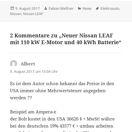
Veröffentlicht
Autor
Kategorien
Schlagwörter
9. August 2017
Fabian Meßner
News
Elektroauto
,
am
Nissan
,
Nissan LEAF
2 Kommentare zu „Neuer Nissan LEAF
mit 110 kW E-Motor und 40 kWh Batterie“
Albert
sagt:
9. August 2017 um 15:04 Uhr
Es ist dem Autor schon bekannt das Preise in den
USA immer ohne Mehrwertsteuer angegeben
werden ??
Beispiel am Ampera-e
der Bolt kostet in den USA 36620 $ + MwSt! währe
bei den deutschen 19% 43577 € + umbau arbeiten