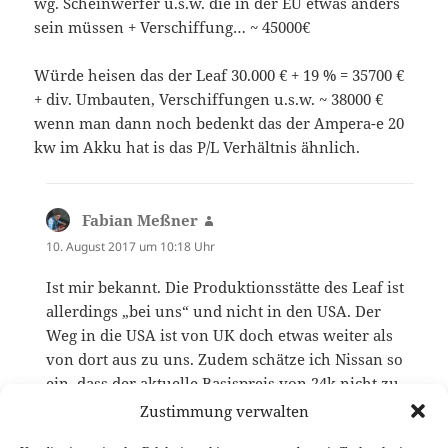
wg. Scheinwerfer u.s.w. die in der EU etwas anders
sein müssen + Verschiffung… ~ 45000€
Würde heisen das der Leaf 30.000 € + 19 % = 35700 €
+ div. Umbauten, Verschiffungen u.s.w. ~ 38000 €
wenn man dann noch bedenkt das der Ampera-e 20
kw im Akku hat is das P/L Verhältnis ähnlich.
Fabian Meßner
sagt:
10. August 2017 um 10:18 Uhr
Ist mir bekannt. Die Produktionsstätte des Leaf ist
allerdings „bei uns“ und nicht in den USA. Der
Weg in die USA ist von UK doch etwas weiter als
von dort aus zu uns. Zudem schätze ich Nissan so
ein, dass der aktuelle Basispreis von 24k nicht zu
sehr steigen sollte.
Zustimmung verwalten