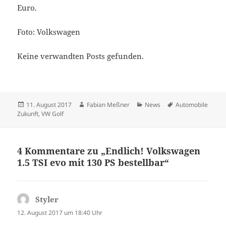
Euro.
Foto: Volkswagen
Keine verwandten Posts gefunden.
Veröffentlicht
Autor
Kategorien
Schlagwörter
11. August 2017
Fabian Meßner
News
Automobile
am
Zukunft
,
VW Golf
4 Kommentare zu „Endlich! Volkswagen
1.5 TSI evo mit 130 PS bestellbar“
Styler
sagt:
12. August 2017 um 18:40 Uhr