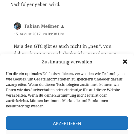
Nachfolger geben wird.
Fabian Meßner
sagt:
15. August 2017 um 09:38 Uhr
Naja den GTC gibt es auch nicht in „neu“, von
daher…kann man sich denke ich ausmalen, was
mit dem passieren wird :)
Zustimmung verwalten
Um dir ein optimales Erlebnis zu bieten, verwenden wir Technologien
wie Cookies, um Geräteinformationen zu speichern und/oder darauf
Die Kommentare sind geschlossen.
zuzugreifen. Wenn du diesen Technologien zustimmst, können wir
Daten wie das Surfverhalten oder eindeutige IDs auf dieser Website
verarbeiten. Wenn du deine Zustimmung nicht erteilst oder
Beitragsnavigation
zurückziehst, können bestimmte Merkmale und Funktionen
VORHERIGER
beeinträchtigt werden.
Jeder Tag ein Rallye-Ausflug mit dem
Vorheriger
MINI Countryman
Beitrag:
AKZEPTIEREN
NÄCHSTER