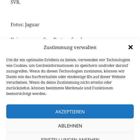
SVR.
Fotos: Jaguar
Keine verwandten Posts gefunden.
Zustimmung verwalten
Um dir ein optimales Erlebnis zu bieten, verwenden wir Technologien
wie Cookies, um Geräteinformationen zu speichern und/oder darauf
Veröffentlicht
Autor
Kategorien
Schlagwörter
12. April 2017
Fabian Meßner
News
Jaguar F-
zuzugreifen. Wenn du diesen Technologien zustimmst, können wir
am
Type
,
Jaguar Ingenium
Daten wie das Surfverhalten oder eindeutige IDs auf dieser Website
verarbeiten. Wenn du deine Zustimmung nicht erteilst oder
Beitragsnavigation
zurückziehst, können bestimmte Merkmale und Funktionen
VORHERIGER
beeinträchtigt werden.
Weiche Schale, harter Kern: Land Rover
Vorheriger
Discovery Test
Beitrag:
AKZEPTIEREN
NÄCHSTER
ABLEHNEN
Weltpremiere Citroen C5 Aircross mit
Nächster
patentierter Federung
Beitrag:
EINSTELLUNGEN ANSEHEN