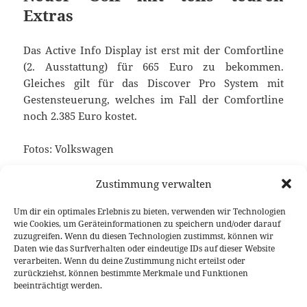
Extras
Das Active Info Display ist erst mit der Comfortline
(2. Ausstattung) für 665 Euro zu bekommen.
Gleiches gilt für das Discover Pro System mit
Gestensteuerung, welches im Fall der Comfortline
noch 2.385 Euro kostet.
Fotos: Volkswagen
Keine verwandten Posts gefunden.
Zustimmung verwalten
Um dir ein optimales Erlebnis zu bieten, verwenden wir Technologien
wie Cookies, um Geräteinformationen zu speichern und/oder darauf
zuzugreifen. Wenn du diesen Technologien zustimmst, können wir
Veröffentlicht
Autor
Kategorien
Schlagwörter
3. Dezember 2016
Fabian Meßner
News
EA 211
Daten wie das Surfverhalten oder eindeutige IDs auf dieser Website
am
evo
,
Preisübersicht
,
VW Golf
verarbeiten. Wenn du deine Zustimmung nicht erteilst oder
zurückziehst, können bestimmte Merkmale und Funktionen
beeinträchtigt werden.
Beitragsnavigation
VORHERIGER