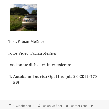
Text: Fabian Meßner
Fotos/Video: Fabian Meßner
Das könnte dich auch interessieren:
Autobahn-Tourist: Opel Insignia 2.0 CDTi (170
PS)
Veröffentlicht
Autor
Kategorien
Schlagwör
3. Oktober 2013
Fabian Meßner
Fahrberichte