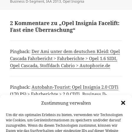
am
Business D-Segment
,
IAA 2013
,
Opel Insignia
2 Kommentare zu „Opel Insignia Facelift:
Fast eine Überraschung“
Pingback:
Der Ami unter dem deutschen Kleid: Opel
Cascada Fahrbericht > Fahrberichte > Opel 1.6 SIDI,
Opel Cascada, Stoffdach Cabrio > Autophorie.de
Pingback:
Autobahn-Tourist: Opel Insignia 2.0 CDTi
(170 PS) > Fahrberichte > 2.0 CDTi, Business D-
Segment, Diesel, Dieselfahrzeug, IntelliLink, Opel
Zustimmung verwalten
Insignia, Opel Motoren > Autophorie.de
Um dir ein optimales Erlebnis zu bieten, verwenden wir Technologien
wie Cookies, um Geräteinformationen zu speichern und/oder darauf
zuzugreifen. Wenn du diesen Technologien zustimmst, können wir
Die Kommentare sind geschlossen.
Daten wie das Surfverhalten oder eindeutige IDs auf dieser Website