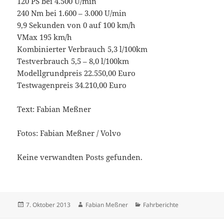
120 PS bei 4.500 U/min
240 Nm bei 1.600 – 3.000 U/min
9,9 Sekunden von 0 auf 100 km/h
VMax 195 km/h
Kombinierter Verbrauch 5,3 l/100km
Testverbrauch 5,5 – 8,0 l/100km
Modellgrundpreis 22.550,00 Euro
Testwagenpreis 34.210,00 Euro
Text: Fabian Meßner
Fotos: Fabian Meßner / Volvo
Keine verwandten Posts gefunden.
Veröffentlicht
Autor
Kategorien
7. Oktober 2013
Fabian Meßner
Fahrberichte
am