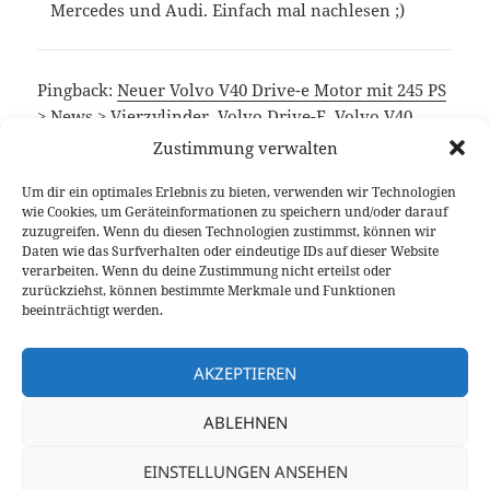
Mercedes und Audi. Einfach mal nachlesen ;)
Pingback:
Neuer Volvo V40 Drive-e Motor mit 245 PS
> News > Vierzylinder, Volvo Drive-E, Volvo V40,
Volvo V40 T5 > Autophorie.de
Zustimmung verwalten
Um dir ein optimales Erlebnis zu bieten, verwenden wir Technologien
wie Cookies, um Geräteinformationen zu speichern und/oder darauf
Die Kommentare sind geschlossen.
zuzugreifen. Wenn du diesen Technologien zustimmst, können wir
Daten wie das Surfverhalten oder eindeutige IDs auf dieser Website
verarbeiten. Wenn du deine Zustimmung nicht erteilst oder
Beitragsnavigation
zurückziehst, können bestimmte Merkmale und Funktionen
VORHERIGER
beeinträchtigt werden.
Opel Insignia Facelift: Fast eine
Vorheriger
Überraschung
Beitrag:
AKZEPTIEREN
NÄCHSTER
ABLEHNEN
Schwedischer Spar-Langläufer: Volvo S60
Nächster
D2 Fahrbericht
Beitrag:
EINSTELLUNGEN ANSEHEN