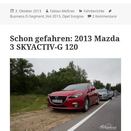
Veröffentlicht
Autor
Kategorien
Schlagwör
3. Oktober 2013
Fabian Meßner
Fahrberichte
am
zu Opel 
Business D-Segment
,
IAA 2013
,
Opel Insignia
2 Kommentare
Schon gefahren: 2013 Mazda
3 SKYACTIV-G 120