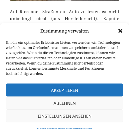
Auf Russlands Straßen ein Auto zu testen ist nicht
unbedingt ideal (aus Herstellersicht). Kaputte
Straßen, schlecht kartographierte Bereiche, ganz
Zustimmung verwalten
abgesehen von den unlesbaren Schildern, stehen
hier echte Herausforderungen für Mensch und
Um dir ein optimales Erlebnis zu bieten, verwenden wir Technologien
Maschine auf dem Plan. Umso mutiger präsentieren
wie Cookies, um Geräteinformationen zu speichern und/oder darauf
sich die Japaner mit dem neuen Mazda 3, der von
zuzugreifen. Wenn du diesen Technologien zustimmst, können wir
Daten wie das Surfverhalten oder eindeutige IDs auf dieser Website
Hiroshima bis nach Frankfurt am Main gefahren
verarbeiten. Wenn du deine Zustimmung nicht erteilst oder
wird. Eine Strecke von 15.000 Kilometern, die einem
zurückziehst, können bestimmte Merkmale und Funktionen
echten Härtetest entspricht, auf einem Terrain, auf
beeinträchtigt werden.
dem eigentlich nur alles versagen kann.
Schon gefahren: 2013 Mazda 3 SKYACTIV-G 120
weiterlesen
AKZEPTIEREN
ABLEHNEN
Veröffentlicht
Autor
Kategorien
Schlagwör
15. August 2013
Fabian Meßner
Fahrberichte
IAA
am
zu Schon gefahren: 2013 Mazda 3 SKYACTIV-G 1
2013
5 Kommentare
EINSTELLUNGEN ANSEHEN
Datenschutzerklärung
Stolz präsentiert von WordPress