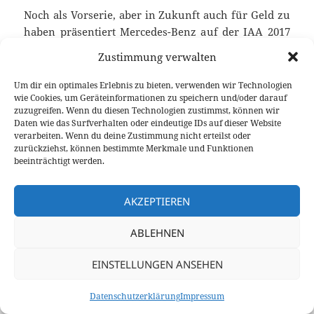
Noch als Vorserie, aber in Zukunft auch für Geld zu
haben präsentiert Mercedes-Benz auf der IAA 2017
das nächste EQ Power Modell: den GLC F-Cell. Dabei
Zustimmung verwalten
kombiniert man im innern des GLC
Brennstoffzellen- und Batterieantrieb. Somit ist als
Um dir ein optimales Erlebnis zu bieten, verwenden wir Technologien
wie Cookies, um Geräteinformationen zu speichern und/oder darauf
„Backup“ noch eine Lithium-Ionen Batterie an
zuzugreifen. Wenn du diesen Technologien zustimmst, können wir
Board, welche alleine 49 Kilometer Reichweite
Daten wie das Surfverhalten oder eindeutige IDs auf dieser Website
abdecken kann. Der Großteil der Aufgaben
verarbeiten. Wenn du deine Zustimmung nicht erteilst oder
zurückziehst, können bestimmte Merkmale und Funktionen
entspringt aber dem 4,4 Kilogramm Wasserstoff-
beeinträchtigt werden.
Tank für 437 Kilometer lokal emissionsfreies
Weltpremiere Mercedes-Benz GLC F-Cell – noch al
Fahren.
weiterlesen
AKZEPTIEREN
ABLEHNEN
Veröffentlicht
Autor
Kategorien
Schlagwörter
12. September 2017
Fabian Meßner
News
am
Mercedes-Benz
,
Mercedes-Benz GLC
,
Wasserstoff
EINSTELLUNGEN ANSEHEN
Datenschutzerklärung
Stolz präsentiert von WordPress
Datenschutzerklärung
Impressum