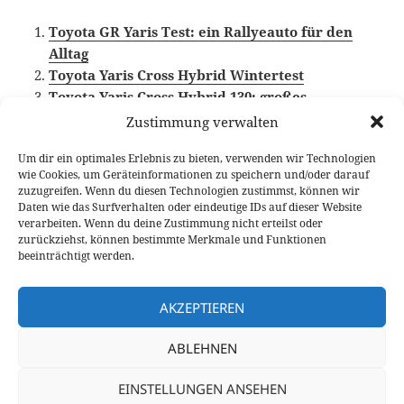
Toyota GR Yaris Test: ein Rallyeauto für den
Alltag
Toyota Yaris Cross Hybrid Wintertest
Toyota Yaris Cross Hybrid 130: großes
Qualitäts-Update für den Bestseller
Zustimmung verwalten
Um dir ein optimales Erlebnis zu bieten, verwenden wir Technologien
wie Cookies, um Geräteinformationen zu speichern und/oder darauf
zuzugreifen. Wenn du diesen Technologien zustimmst, können wir
Veröffentlicht
Autor
Kategorien
Schlagw
15. August 2024
Larissa Rutkowski
Fahrberichte
Daten wie das Surfverhalten oder eindeutige IDs auf dieser Website
am
Toyota Yaris
,
Video Fahrbericht
verarbeiten. Wenn du deine Zustimmung nicht erteilst oder
zurückziehst, können bestimmte Merkmale und Funktionen
Beitragsnavigation
beeinträchtigt werden.
VORHERIGER
2024 Skoda Kamiq 1.5 TSI: Erleichterung
Vorheriger
im Alltag
AKZEPTIEREN
Beitrag:
ABLEHNEN
NÄCHSTER
2025 Kia Picanto 1.0 MPI „Vision“ Test
Nächster
EINSTELLUNGEN ANSEHEN
Beitrag: