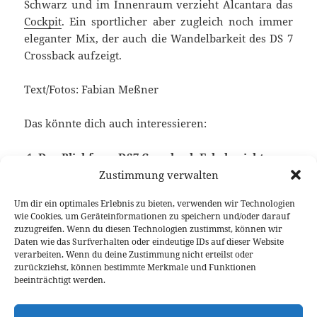
Schwarz und im Innenraum verzieht Alcantara das
Cockpit
. Ein sportlicher aber zugleich noch immer
eleganter Mix, der auch die Wandelbarkeit des DS 7
Crossback aufzeigt.
Text/Fotos: Fabian Meßner
Das könnte dich auch interessieren:
Der Blickfang: DS7 Crossback Fahrbericht
Zustimmung verwalten
Um dir ein optimales Erlebnis zu bieten, verwenden wir Technologien
wie Cookies, um Geräteinformationen zu speichern und/oder darauf
Veröffentlicht
Autor
Kategorien
Schlagwört
20. Januar 2021
Fabian Meßner
Fahrberichte
DS 7
zuzugreifen. Wenn du diesen Technologien zustimmst, können wir
am
Crossback
,
Video Fahrbericht
Daten wie das Surfverhalten oder eindeutige IDs auf dieser Website
verarbeiten. Wenn du deine Zustimmung nicht erteilst oder
Beitragsnavigation
zurückziehst, können bestimmte Merkmale und Funktionen
VORHERIGER
beeinträchtigt werden.
Toyota GR Yaris Test: ein Rallyeauto für
Vorheriger
den Alltag
Beitrag: