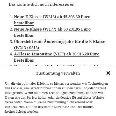
Das könnte dich auch interessieren:
Neue E-Klasse (W213) ab 45.303,30 Euro
bestellbar
Neue A-Klasse (W177) ab 30.231,95 Euro
bestellbar
Übersicht zum Änderungsjahr für die E-Klasse
(W213 / S213)
A-Klasse Limousine (V177) ab 30.916,20 Euro
bestellbar
Mercedes-Benz GLE ab 65.807 Euro bestellbar
Zustimmung verwalten
Um dir ein optimales Erlebnis zu bieten, verwenden wir Technologien
wie Cookies, um Geräteinformationen zu speichern und/oder darauf
Veröffentlicht
Autor
Kategorien
Schlagwörter
1. März 2019
Larissa Rutkowski
News
Mercedes-
zuzugreifen. Wenn du diesen Technologien zustimmst, können wir
am
Benz
,
Preisübersicht
Daten wie das Surfverhalten oder eindeutige IDs auf dieser Website
verarbeiten. Wenn du deine Zustimmung nicht erteilst oder
Beitragsnavigation
zurückziehst, können bestimmte Merkmale und Funktionen
VORHERIGER
beeinträchtigt werden.
Aufwertung für Kia Niro Hybrid und Niro
Vorheriger