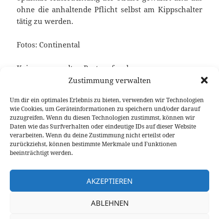
ohne die anhaltende Pflicht selbst am Kippschalter
tätig zu werden.
Fotos: Continental
Keine verwandten Posts gefunden.
Zustimmung verwalten
Um dir ein optimales Erlebnis zu bieten, verwenden wir Technologien
wie Cookies, um Geräteinformationen zu speichern und/oder darauf
Veröffentlicht
Autor
Kategorien
Schlagwörter
8. Oktober 2018
Larissa Rutkowski
News
zuzugreifen. Wenn du diesen Technologien zustimmst, können wir
am
Continental
Daten wie das Surfverhalten oder eindeutige IDs auf dieser Website
verarbeiten. Wenn du deine Zustimmung nicht erteilst oder
Beitragsnavigation
zurückziehst, können bestimmte Merkmale und Funktionen
VORHERIGER
beeinträchtigt werden.
Für den Selbstfahrer-Chef: Audi A7
Vorheriger
Sportback Fahrbericht
Beitrag:
AKZEPTIEREN
NÄCHSTER
ABLEHNEN
Diesel Plug-in Hybride: Mercedes-Benz C
Nächster