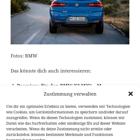
Fotos: BMW
Das könnte dich auch interessieren:
Premiere für den BMW X2 M35i – M
Performance Modell des F39
Zustimmung verwalten
Um dir ein optimales Erlebnis zu bieten, verwenden wir Technologien
wie Cookies, um Geräteinformationen zu speichern und/oder darauf
zuzugreifen. Wenn du diesen Technologien zustimmst, können wir
Veröffentlicht
Autor
Kategorien
Schlagwörter
25. Oktober 2017
Fabian Meßner
News
BMW
,
Daten wie das Surfverhalten oder eindeutige IDs auf dieser Website
am
BMW X2
,
Crossover
verarbeiten. Wenn du deine Zustimmung nicht erteilst oder
zurückziehst, können bestimmte Merkmale und Funktionen