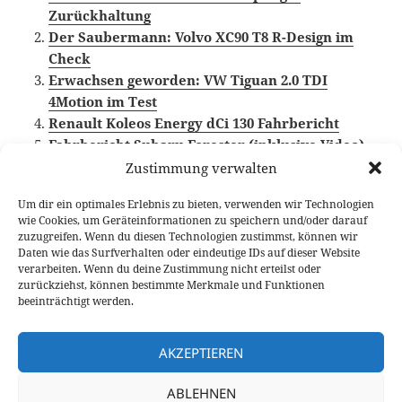
Zurückhaltung
Der Saubermann: Volvo XC90 T8 R-Design im
Check
Erwachsen geworden: VW Tiguan 2.0 TDI
4Motion im Test
Renault Koleos Energy dCi 130 Fahrbericht
Fahrbericht Subaru Forester (inklusive Video)
Zustimmung verwalten
Um dir ein optimales Erlebnis zu bieten, verwenden wir Technologien
wie Cookies, um Geräteinformationen zu speichern und/oder darauf
Veröffentlicht
Autor
Kategorien
Schlag
19. September 2017
Fabian Meßner
Fahrberichte
zuzugreifen. Wenn du diesen Technologien zustimmst, können wir
am
SUV
,
Video Fahrbericht
Daten wie das Surfverhalten oder eindeutige IDs auf dieser Website
verarbeiten. Wenn du deine Zustimmung nicht erteilst oder
Beitragsnavigation
zurückziehst, können bestimmte Merkmale und Funktionen
VORHERIGER
beeinträchtigt werden.
Autonomes Fahren: Sitzprobe bei
Vorheriger
Automobil-Zulieferer Yanfeng
Beitrag:
AKZEPTIEREN
NÄCHSTER
ABLEHNEN
Kia Stonic 1.0 T-GDI im ersten
Nächster