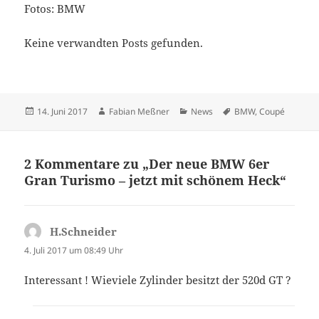
Fotos: BMW
Keine verwandten Posts gefunden.
Veröffentlicht
Autor
Kategorien
Schlagwörter
14. Juni 2017
Fabian Meßner
News
BMW
,
Coupé
am
2 Kommentare zu „Der neue BMW 6er
Gran Turismo – jetzt mit schönem Heck“
H.Schneider
sagt:
4. Juli 2017 um 08:49 Uhr
Interessant ! Wieviele Zylinder besitzt der 520d GT ?