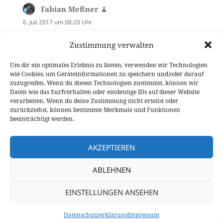
Fabian Meßner
sagt:
6. Juli 2017 um 08:20 Uhr
Ist ein Vierzylinder-Turbo.
Zustimmung verwalten
Um dir ein optimales Erlebnis zu bieten, verwenden wir Technologien
wie Cookies, um Geräteinformationen zu speichern und/oder darauf
Die Kommentare sind geschlossen.
zuzugreifen. Wenn du diesen Technologien zustimmst, können wir
Daten wie das Surfverhalten oder eindeutige IDs auf dieser Website
verarbeiten. Wenn du deine Zustimmung nicht erteilst oder
Beitragsnavigation
zurückziehst, können bestimmte Merkmale und Funktionen
VORHERIGER
beeinträchtigt werden.
Bilderrätsel: Neuer VW Polo oder doch
Vorheriger
der Audi Q2?
Beitrag:
AKZEPTIEREN
NÄCHSTER
ABLEHNEN
Sitzprobe im neuen VW Polo – die sechste
Nächster
Generation
Beitrag:
EINSTELLUNGEN ANSEHEN
Datenschutzerklärung
Stolz präsentiert von WordPress
Datenschutzerklärung
Impressum