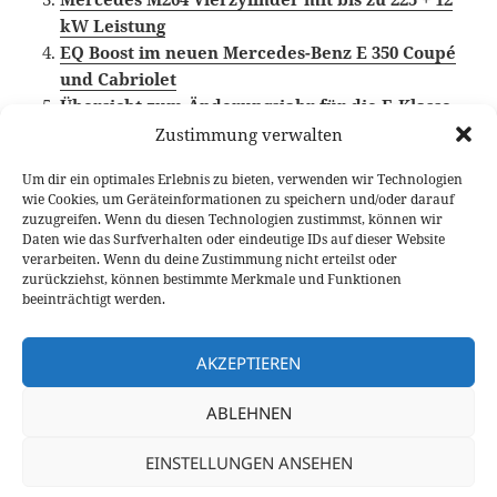
kW Leistung
EQ Boost im neuen Mercedes-Benz E 350 Coupé
und Cabriolet
Übersicht zum Änderungsjahr für die E-Klasse
(W213 / S213)
Zustimmung verwalten
Um dir ein optimales Erlebnis zu bieten, verwenden wir Technologien
wie Cookies, um Geräteinformationen zu speichern und/oder darauf
zuzugreifen. Wenn du diesen Technologien zustimmst, können wir
Veröffentlicht
Autor
Kategorien
Schlagwörter
20. April 2017
Fabian Meßner
News
Mercedes
Daten wie das Surfverhalten oder eindeutige IDs auf dieser Website
am
Motor
,
Mercedes-Benz
,
Mercedes-Benz E-Klasse
verarbeiten. Wenn du deine Zustimmung nicht erteilst oder
zurückziehst, können bestimmte Merkmale und Funktionen
beeinträchtigt werden.
Beitragsnavigation
VORHERIGER
Je ne suis pas français: Opel Grandland X
Vorheriger
AKZEPTIEREN
Beitrag:
NÄCHSTER
ABLEHNEN
Mr. Hammer, Diesel Hammer: Audi SQ7
Nächster
Test
Beitrag:
EINSTELLUNGEN ANSEHEN