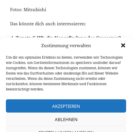
Fotos: Mitsubishi
Das könnte dich auch interessieren:
Toyota C-HR: die Neuerfindung des Crossover?
Zustimmung verwalten
Um dir ein optimales Erlebnis zu bieten, verwenden wir Technologien
wie Cookies, um Geräteinformationen zu speichern und/oder darauf
Veröffentlicht
Autor
Kategorien
Schlagwörter
1. März 2017
Fabian Meßner
News
Kompakt SUV
,
zuzugreifen. Wenn du diesen Technologien zustimmst, können wir
am
SUV-Coupé
Daten wie das Surfverhalten oder eindeutige IDs auf dieser Website
verarbeiten. Wenn du deine Zustimmung nicht erteilst oder
Beitragsnavigation
zurückziehst, können bestimmte Merkmale und Funktionen
VORHERIGER
beeinträchtigt werden.
Auf einen Kaffee mit dem Audi S5
Vorheriger
Cabriolet
Beitrag:
AKZEPTIEREN
NÄCHSTER
ABLEHNEN
DS7 Crossback Weltpremiere und
Nächster
Sitzprobe
Beitrag: