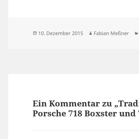
Veröffentlicht
Autor
10. Dezember 2015
Fabian Meßner
am
Ein Kommentar zu „Tradit
Porsche 718 Boxster und