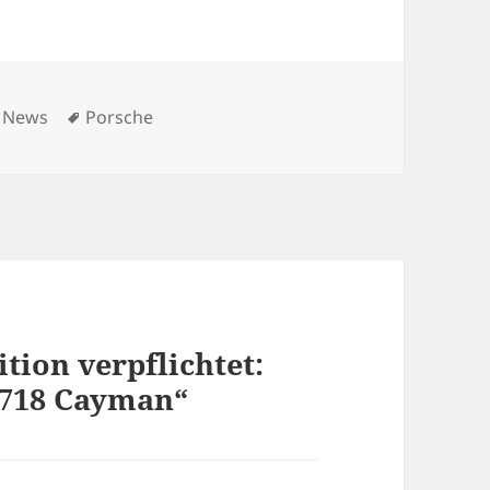
Kategorien
Schlagwörter
News
Porsche
ion verpflichtet:
 718 Cayman“