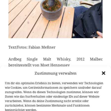
Text/Fotos: Fabian Meßner
Ardbeg Single Malt Whisky, 2012 Malbec
bereitgestellt von Moet Hennessey
Zustimmung verwalten
Keine verwandten Posts gefunden.
Um dir ein optimales Erlebnis zu bieten, verwenden wir Technologien
wie Cookies, um Geräteinformationen zu speichern und/oder darauf
zuzugreifen. Wenn du diesen Technologien zustimmst, können wir
Daten wie das Surfverhalten oder eindeutige IDs auf dieser Website
Veröffentlicht
Autor
Kategorien
Schlagwörter
21. Mai 2015
Fabian Meßner
Feature
Jeep
verarbeiten. Wenn du deine Zustimmung nicht erteilst oder
am
zurückziehst, können bestimmte Merkmale und Funktionen
Beitragsnavigation
beeinträchtigt werden.