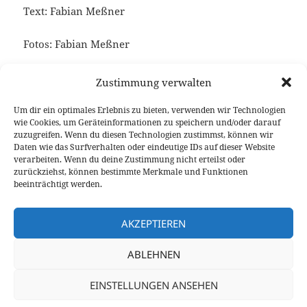
Text: Fabian Meßner
Fotos: Fabian Meßner
Keine verwandten Posts gefunden.
Zustimmung verwalten
Um dir ein optimales Erlebnis zu bieten, verwenden wir Technologien
wie Cookies, um Geräteinformationen zu speichern und/oder darauf
zuzugreifen. Wenn du diesen Technologien zustimmst, können wir
Veröffentlicht
Autor
Kategorien
29. April 2013
Fabian Meßner
Fahrberichte
Daten wie das Surfverhalten oder eindeutige IDs auf dieser Website
am
verarbeiten. Wenn du deine Zustimmung nicht erteilst oder
Beitragsnavigation
zurückziehst, können bestimmte Merkmale und Funktionen
VORHERIGER
beeinträchtigt werden.
Schneller Langläufer: Porsche 911
Vorheriger
Carrera 4S im Kurzfahrbericht
Beitrag:
AKZEPTIEREN
NÄCHSTER
ABLEHNEN
Durchschnittlich ist nicht gut genug:
Nächster
Honda Accord 2.2 i-DTEC Type S
Beitrag:
EINSTELLUNGEN ANSEHEN