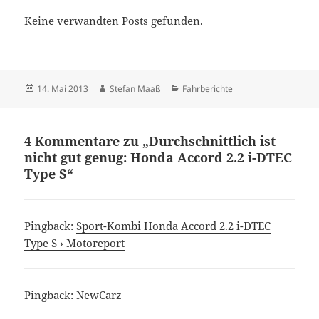
Keine verwandten Posts gefunden.
Veröffentlicht
Autor
Kategorien
14. Mai 2013
Stefan Maaß
Fahrberichte
am
4 Kommentare zu „Durchschnittlich ist
nicht gut genug: Honda Accord 2.2 i-DTEC
Type S“
Pingback:
Sport-Kombi Honda Accord 2.2 i-DTEC
Type S › Motoreport
Pingback:
NewCarz