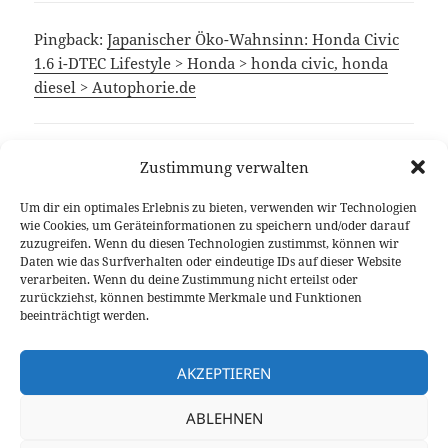
Pingback:
Japanischer Öko-Wahnsinn: Honda Civic
1.6 i-DTEC Lifestyle > Honda > honda civic, honda
diesel > Autophorie.de
Pingback: Die Freiheit wiederentdeckt: Honda
Zustimmung verwalten
CB500F gefahren > Fahrberichte > honda cb500f,
honda motorrad > Autophorie.de
Um dir ein optimales Erlebnis zu bieten, verwenden wir Technologien
wie Cookies, um Geräteinformationen zu speichern und/oder darauf
zuzugreifen. Wenn du diesen Technologien zustimmst, können wir
Daten wie das Surfverhalten oder eindeutige IDs auf dieser Website
Die Kommentare sind geschlossen.
verarbeiten. Wenn du deine Zustimmung nicht erteilst oder
zurückziehst, können bestimmte Merkmale und Funktionen
beeinträchtigt werden.
Beitragsnavigation
VORHERIGER
AKZEPTIEREN
Banzai! Lexus GS 450h F Sport
Vorheriger
Beitrag:
ABLEHNEN
NÄCHSTER