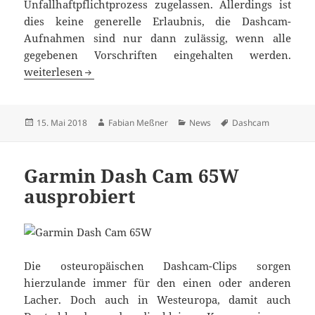
Unfallhaftpflichtprozess zugelassen. Allerdings ist
dies keine generelle Erlaubnis, die Dashcam-
Aufnahmen sind nur dann zulässig, wenn alle
gegebenen Vorschriften eingehalten werden.
Bundesgerichtshof erlaubt Dashcam-Aufnahme
weiterlesen
Veröffentlicht
Autor
Kategorien
Schlagwörter
15. Mai 2018
Fabian Meßner
News
Dashcam
am
Garmin Dash Cam 65W
ausprobiert
Die osteuropäischen Dashcam-Clips sorgen
hierzulande immer für den einen oder anderen
Lacher. Doch auch in Westeuropa, damit auch