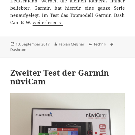
Deutschland, werden die kleinen Kameras immer
beliebter. Garmin hat hierfür eine ganze Serie
neuaufgelegt. Im Test das Topmodell Garmin Dash
Garmin Dash Cam 65W ausprobiert
Cam 65W.
weiterlesen
Veröffentlicht
Autor
Kategorien
Schlagwört
13. September 2017
Fabian Meßner
Technik
am
Dashcam
Zweiter Test der Garmin
nüviCam