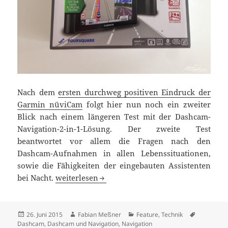
Nach dem
ersten durchweg positiven Eindruck der
Garmin nüviCam
folgt hier nun noch ein zweiter
Blick nach einem längeren Test mit der Dashcam-
Navigation-2-in-1-Lösung. Der zweite Test
beantwortet vor allem die Fragen nach den
Dashcam-Aufnahmen in allen Lebenssituationen,
sowie die Fähigkeiten der eingebauten Assistenten
Zweiter Test der Garmin nüviCam
bei Nacht.
weiterlesen
Veröffentlicht
Autor
Kategorien
Schlagwör
26. Juni 2015
Fabian Meßner
Feature
,
Technik
am
Dashcam
,
Dashcam und Navigation
,
Navigation