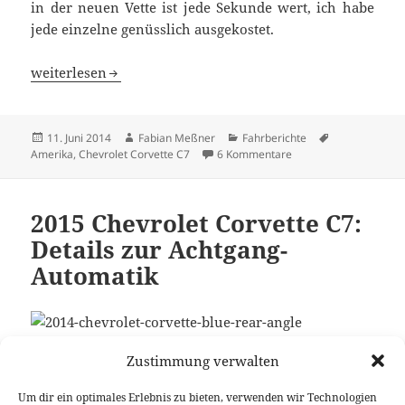
in der neuen Vette ist jede Sekunde wert, ich habe
jede einzelne genüsslich ausgekostet.
City Dream Drive: Chevrolet Corvette C7 Stingray
weiterlesen
Veröffentlicht
Autor
Kategorien
Schlagwörter
11. Juni 2014
Fabian Meßner
Fahrberichte
am
zu City Dream Drive: C
Amerika
,
Chevrolet Corvette C7
6 Kommentare
2015 Chevrolet Corvette C7:
Details zur Achtgang-
Automatik
Zustimmung verwalten
Die erst kürzlich erschienene Corvette C7 kommt
mit einem manuellen Siebenganggetriebe, welches
Um dir ein optimales Erlebnis zu bieten, verwenden wir Technologien