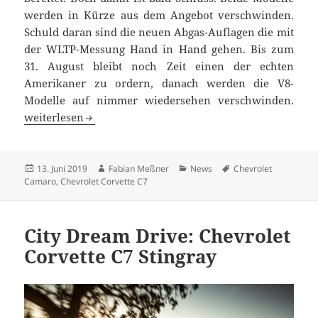
werden in Kürze aus dem Angebot verschwinden.
Schuld daran sind die neuen Abgas-Auflagen die mit
der WLTP-Messung Hand in Hand gehen. Bis zum
31. August bleibt noch Zeit einen der echten
Amerikaner zu ordern, danach werden die V8-
Modelle auf nimmer wiedersehen verschwinden.
Müssen Europa bald verlassen: Corvette und Camaro V8
weiterlesen
Veröffentlicht
Autor
Kategorien
Schlagwörter
13. Juni 2019
Fabian Meßner
News
Chevrolet
am
Camaro
,
Chevrolet Corvette C7
City Dream Drive: Chevrolet
Corvette C7 Stingray