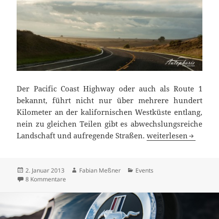
Der Pacific Coast Highway oder auch als Route 1
bekannt, führt nicht nur über mehrere hundert
Kilometer an der kalifornischen Westküste entlang,
nein zu gleichen Teilen gibt es abwechslungsreiche
Pacific Coast Highway
Landschaft und aufregende Straßen.
weiterlesen
Veröffentlicht
Autor
Kategorien
2. Januar 2013
Fabian Meßner
Events
am
zu Pacific Coast Highway: Der Tag als Stefan schlagartig 
8 Kommentare