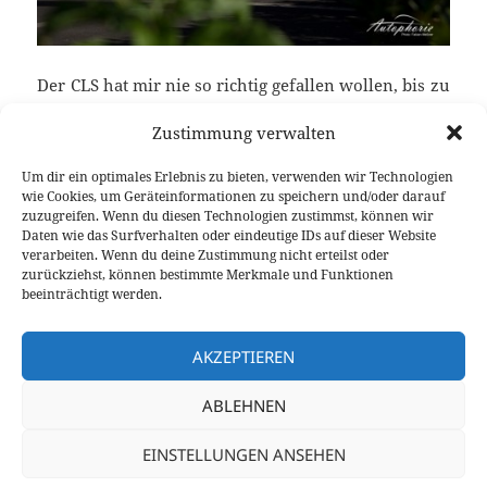
Der CLS hat mir nie so richtig gefallen wollen, bis zu
dem Moment als Mercedes-Benz der Limousine
Zustimmung verwalten
einen Kofferraum geschenkt hat. Der Shooting
Brake hat meine Ansicht auf diese Fahrzeugklasse
Um dir ein optimales Erlebnis zu bieten, verwenden wir Technologien
um circa 180 Grad gedreht, denn ja, ich brauche so
wie Cookies, um Geräteinformationen zu speichern und/oder darauf
ein Auto! Das Design läutet mit Sicherheit eine neue
zuzugreifen. Wenn du diesen Technologien zustimmst, können wir
Daten wie das Surfverhalten oder eindeutige IDs auf dieser Website
Ära ein und beendet damit das biedere Image eines
verarbeiten. Wenn du deine Zustimmung nicht erteilst oder
Kombis, auch wenn er eigentlich gar keiner ist.
zurückziehst, können bestimmte Merkmale und Funktionen
In den italienischen Weinbergen erfahren: Mercedes-Ben
weiterlesen
beeinträchtigt werden.
AKZEPTIEREN
Veröffentlicht
Autor
Kategorien
19. September 2012
Fabian Meßner
Fahrberichte
am
zu In den italienischen Weinbergen erfahren: Mercedes
5 Kommentare
ABLEHNEN
Seitennummerierung
SEITE
176
EINSTELLUNGEN ANSEHEN
der
Beiträge