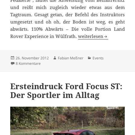
und reißt mich zugleich wieder etwas aus dem
Tagtraum. Gesagt getan, der Befehl des Instruktors
umgesetzt und oh oh, der Boden ist weg, es geht
abwärts. 110% Abwärts – Die volle Portion Land
Offroad-Taufe im Land Ro
Rover Experience in Wülfrath.
weiterlesen
Veröffentlicht
Autor
Kategorien
26. November 2012
Fabian Meßner
Events
am
zu Offroad-Taufe im Land Rover Experience Center Wülf
8 Kommentare
Ersteindruck Ford Focus ST:
Der Sportler im Alltag