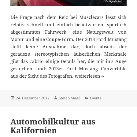
Die Frage nach dem Reiz bei Musclecars lässt sich
relativ schnell und einfach beantworten: sportlich
abgestimmtes Fahrwerk, eine Naturgewalt von
Motor und eine Coupé-Form. Der 2013 Ford Mustang
stellt keine Ausnahme dar, doch abseits der
geradezu stereotypischen äußerlichen Merkmale
gibt das Cabrio einige Details her, die mir in’s Auge
gestochen sind: 2013er Ford Mustang Convertible
Ford Mustang Convertible: 
aus der Sicht des Fotografen.
weiterlesen
Veröffentlicht
Autor
Kategorien
24. Dezember 2012
Stefan Maaß
Events
am
Automobilkultur aus
Kalifornien