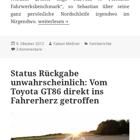
Fahrwerksbenchmark“, so Sebastian über seine
ganz persönliche Nordschleife irgendwo im
Zwischen Kühen und Kirchtürmen: Unterweg
Nirgendwo.
weiterlesen
Veröffentlicht
Autor
Kategorien
8. Oktober 2012
Fabian Meßner
Fahrberichte
am
zu Zwischen Kühen und Kirchtürmen: Unterwegs im bay
3 Kommentare
Status Rückgabe
unwahrscheinlich: Vom
Toyota GT86 direkt ins
Fahrerherz getroffen