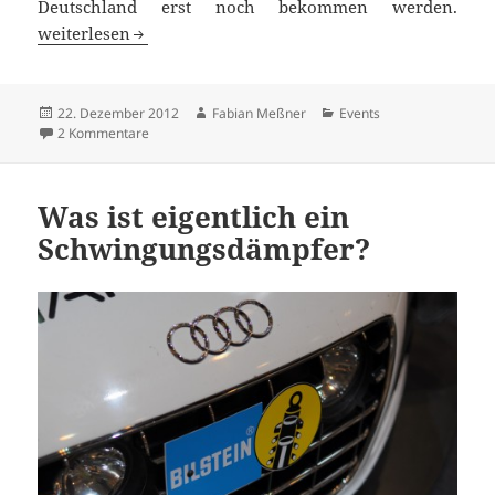
Deutschland erst noch bekommen werden.
Automobilkultur aus Kalifornien
weiterlesen
Veröffentlicht
Autor
Kategorien
22. Dezember 2012
Fabian Meßner
Events
am
zu Automobilkultur aus Kalifornien
2 Kommentare
Was ist eigentlich ein
Schwingungsdämpfer?