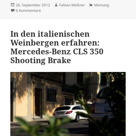
Veröffentlicht
Autor
Kategorien
26. September 2012
Fabian Meßner
Meinung
am
zu Status Rückgabe unwahrscheinlich: Vom Toyota GT86 d
6 Kommentare
In den italienischen
Weinbergen erfahren:
Mercedes-Benz CLS 350
Shooting Brake