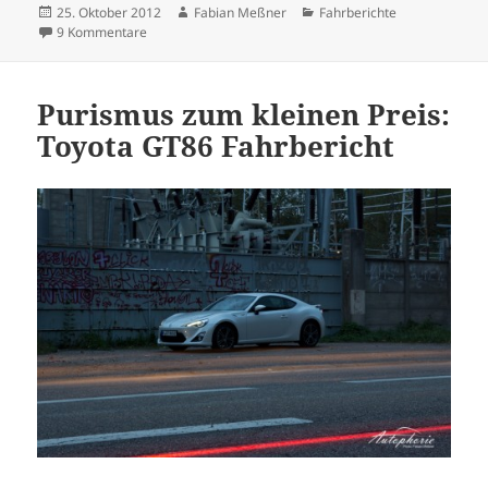
Veröffentlicht
Autor
Kategorien
25. Oktober 2012
Fabian Meßner
Fahrberichte
am
zu Ersteindruck Ford Focus ST: Der Sportler im Alltag
9 Kommentare
Purismus zum kleinen Preis:
Toyota GT86 Fahrbericht