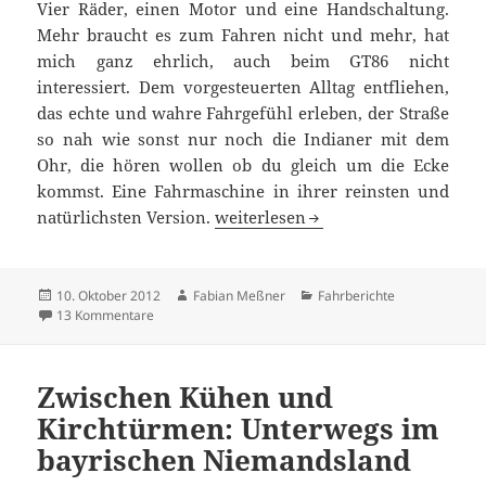
Vier Räder, einen Motor und eine Handschaltung.
Mehr braucht es zum Fahren nicht und mehr, hat
mich ganz ehrlich, auch beim GT86 nicht
interessiert. Dem vorgesteuerten Alltag entfliehen,
das echte und wahre Fahrgefühl erleben, der Straße
so nah wie sonst nur noch die Indianer mit dem
Ohr, die hören wollen ob du gleich um die Ecke
kommst. Eine Fahrmaschine in ihrer reinsten und
Purismus zum kleinen Preis: Toyo
natürlichsten Version.
weiterlesen
Veröffentlicht
Autor
Kategorien
10. Oktober 2012
Fabian Meßner
Fahrberichte
am
zu Purismus zum kleinen Preis: Toyota GT86 Fahrberich
13 Kommentare
Zwischen Kühen und
Kirchtürmen: Unterwegs im
bayrischen Niemandsland