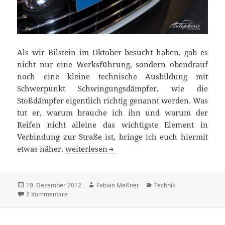
Als wir Bilstein im Oktober besucht haben, gab es
nicht nur eine Werksführung, sondern obendrauf
noch eine kleine technische Ausbildung mit
Schwerpunkt Schwingungsdämpfer, wie die
Stoßdämpfer eigentlich richtig genannt werden. Was
tut er, warum brauche ich ihn und warum der
Reifen nicht alleine das wichtigste Element in
Verbindung zur Straße ist, bringe ich euch hiermit
Was ist eigentlich ein Schwingungsdämpfer
etwas näher.
weiterlesen
Veröffentlicht
Autor
Kategorien
19. Dezember 2012
Fabian Meßner
Technik
am
zu Was ist eigentlich ein Schwingungsdämpfer?
2 Kommentare