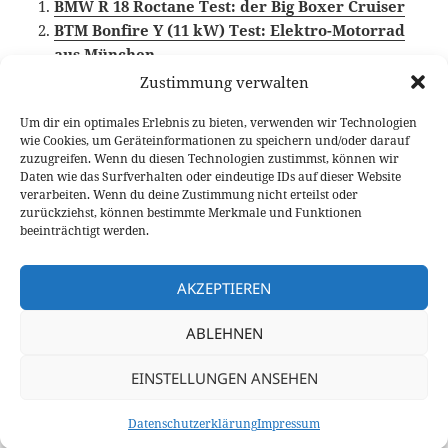
BMW R 18 Roctane Test: der Big Boxer Cruiser
BTM Bonfire Y (11 kW) Test: Elektro-Motorrad
aus München
Suzuki V-Strom 800DE Test
Zustimmung verwalten
Um dir ein optimales Erlebnis zu bieten, verwenden wir Technologien
wie Cookies, um Geräteinformationen zu speichern und/oder darauf
zuzugreifen. Wenn du diesen Technologien zustimmst, können wir
Veröffentlicht
Autor
Kategorien
Schlagwör
22. Februar 2024
Fabian Meßner
Fahrberichte
Daten wie das Surfverhalten oder eindeutige IDs auf dieser Website
am
Motorrad
,
Video Fahrbericht
verarbeiten. Wenn du deine Zustimmung nicht erteilst oder
zurückziehst, können bestimmte Merkmale und Funktionen
Beitragsnavigation
beeinträchtigt werden.
VORHERIGER
Subaru Crosstrek Test: Weniger ist mehr
Vorheriger
AKZEPTIEREN
Beitrag:
NÄCHSTER
ABLEHNEN
2024 Volvo XC40 Single Motor Test: Die
Nächster
Preis-Leistungs-Empfehlung
Beitrag:
EINSTELLUNGEN ANSEHEN
Datenschutzerklärung
Stolz präsentiert von WordPress
Datenschutzerklärung
Impressum