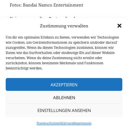
Fotos: Bandai Namco Entertainment
Keine verwandten Posts gefunden.
Zustimmung verwalten
Um dir ein optimales Erlebnis zu bieten, verwenden wir Technologien
wie Cookies, um Geräteinformationen zu speichern und/oder darauf
Veröffentlicht
Autor
Kategorien
Schlagwört
21. September 2017
Fabian Meßner
Feature
zuzugreifen. Wenn du diesen Technologien zustimmst, können wir
am
Rennstrecke
Daten wie das Surfverhalten oder eindeutige IDs auf dieser Website
verarbeiten. Wenn du deine Zustimmung nicht erteilst oder
Beitragsnavigation
zurückziehst, können bestimmte Merkmale und Funktionen
VORHERIGER
beeinträchtigt werden.
Kia Stonic 1.0 T-GDI im ersten
Vorheriger
Fahrbericht
Beitrag:
AKZEPTIEREN
NÄCHSTER
ABLEHNEN
Volvo XC40 ab 44.800 Euro bestellbar –
Nächster
Frühjahr 2018 mit Dreizylinder
Beitrag:
EINSTELLUNGEN ANSEHEN
Datenschutzerklärung
Stolz präsentiert von WordPress
Datenschutzerklärung
Impressum