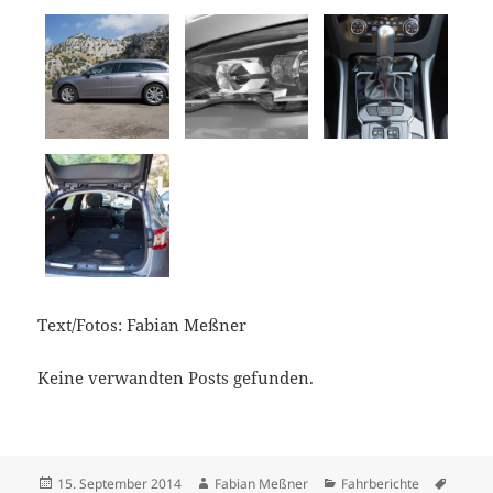
Text/Fotos: Fabian Meßner
Keine verwandten Posts gefunden.
Veröffentlicht
Autor
Kategorien
Schlag
15. September 2014
Fabian Meßner
Fahrberichte