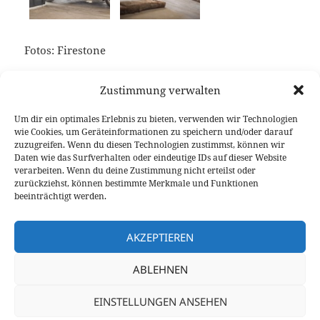
Fotos: Firestone
Keine verwandten Posts gefunden.
Zustimmung verwalten
Um dir ein optimales Erlebnis zu bieten, verwenden wir Technologien
wie Cookies, um Geräteinformationen zu speichern und/oder darauf
zuzugreifen. Wenn du diesen Technologien zustimmst, können wir
Veröffentlicht
Autor
Kategorien
20. Juni 2014
Fabian Meßner
Events
Daten wie das Surfverhalten oder eindeutige IDs auf dieser Website
am
verarbeiten. Wenn du deine Zustimmung nicht erteilst oder
Beitragsnavigation
zurückziehst, können bestimmte Merkmale und Funktionen
VORHERIGER
beeinträchtigt werden.
Shoppingbag oder Outdoorspielzeug:
Vorheriger
Mercedes-Benz GLA 220 CDI 4Matic
Beitrag:
AKZEPTIEREN
NÄCHSTER
ABLEHNEN
24h Rennen Nürburgring: BMW M Korso
Nächster
über die Nordschleife
Beitrag:
EINSTELLUNGEN ANSEHEN