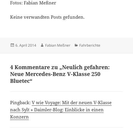
Fotos: Fabian Meßner
Keine verwandten Posts gefunden.
Veröffentlicht
Autor
Kategorien
6. April 2014
Fabian Meßner
Fahrberichte
am
4 Kommentare zu „Neulich gefahren:
Neue Mercedes-Benz V-Klasse 250
Bluetec“
Pingback:
V wie Voyage: Mit der neuen V-Klasse
nach Sylt » Daimler-Blog: Einblicke in einen
Konzern