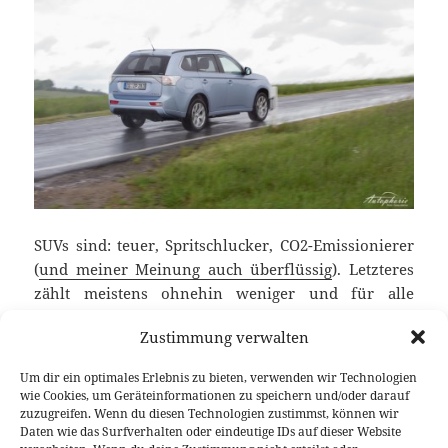
SUVs sind: teuer, Spritschlucker, CO2-Emissionierer
(
und meiner Meinung auch überflüssig
). Letzteres
zählt meistens ohnehin weniger und für alle
anderen Probleme bietet Mitsubishi am kommenden
Zustimmung verwalten
Samstag eine Lösung. Der Outlander PHEV oder
ausgesprochen der erste SUV mit Plug-in Hybrid
Um dir ein optimales Erlebnis zu bieten, verwenden wir Technologien
Antrieb, der ab 39.990 Euro zu haben ist und im
wie Cookies, um Geräteinformationen zu speichern und/oder darauf
Normverbrauch nur 1,9 Liter/100 km verschlingt.
zuzugreifen. Wenn du diesen Technologien zustimmst, können wir
Daten wie das Surfverhalten oder eindeutige IDs auf dieser Website
Sauberes Angebot, gibt’s da auch keinen Haken? Ich