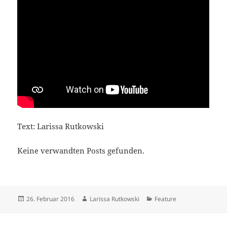
Text: Larissa Rutkowski
Keine verwandten Posts gefunden.
Veröffentlicht
Autor
Kategorien
26. Februar 2016
Larissa Rutkowski
Feature
am