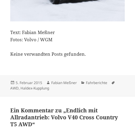
Text: Fabian Meßner
Fotos: Volvo / WGM
Keine verwandten Posts gefunden.
Veröffentlicht
Autor
Kategorien
Schlagwört
5. Februar 2015
Fabian Meßner
Fahrberichte
am
AWD
,
Haldex-Kupplung
Ein Kommentar zu „Endlich mit
Allradantrieb: Volvo V40 Cross Country
T5 AWD“