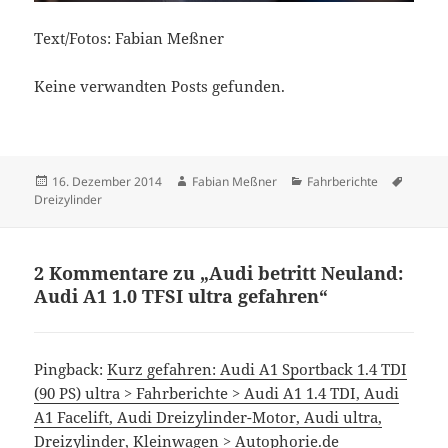
Text/Fotos: Fabian Meßner
Keine verwandten Posts gefunden.
Veröffentlicht
Autor
Kategorien
Schlag
16. Dezember 2014
Fabian Meßner
Fahrberichte
am
Dreizylinder
2 Kommentare zu „Audi betritt Neuland:
Audi A1 1.0 TFSI ultra gefahren“
Pingback:
Kurz gefahren: Audi A1 Sportback 1.4 TDI
(90 PS) ultra > Fahrberichte > Audi A1 1.4 TDI, Audi
A1 Facelift, Audi Dreizylinder-Motor, Audi ultra,
Dreizylinder, Kleinwagen > Autophorie.de