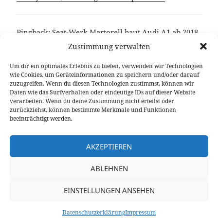
Pingback:
Seat-Werk Martorell baut Audi A1 ab 2018
- Autophorie.deAutophorie.de
Zustimmung verwalten
Um dir ein optimales Erlebnis zu bieten, verwenden wir Technologien
wie Cookies, um Geräteinformationen zu speichern und/oder darauf
Die Kommentare sind geschlossen.
zuzugreifen. Wenn du diesen Technologien zustimmst, können wir
Daten wie das Surfverhalten oder eindeutige IDs auf dieser Website
verarbeiten. Wenn du deine Zustimmung nicht erteilst oder
Beitragsnavigation
zurückziehst, können bestimmte Merkmale und Funktionen
VORHERIGER
beeinträchtigt werden.
Schon gefahren: Audi A1 Sportback 1.4
Vorheriger
TFSI Cylinder on Demand
Beitrag:
AKZEPTIEREN
NÄCHSTER
ABLEHNEN
THP 165: Leistungsspritze für DS3 und
Nächster
DS3 Cabrio
Beitrag:
EINSTELLUNGEN ANSEHEN
Datenschutzerklärung
Stolz präsentiert von WordPress
Datenschutzerklärung
Impressum