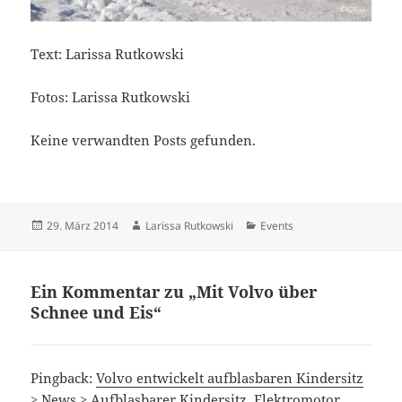
Text: Larissa Rutkowski
Fotos: Larissa Rutkowski
Keine verwandten Posts gefunden.
Veröffentlicht
Autor
Kategorien
29. März 2014
Larissa Rutkowski
Events
am
Ein Kommentar zu „Mit Volvo über
Schnee und Eis“
Pingback:
Volvo entwickelt aufblasbaren Kindersitz
> News > Aufblasbarer Kindersitz, Elektromotor,