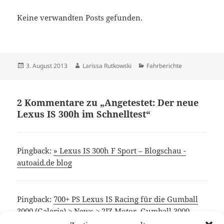
Keine verwandten Posts gefunden.
Veröffentlicht
Autor
Kategorien
3. August 2013
Larissa Rutkowski
Fahrberichte
am
2 Kommentare zu „Angetestet: Der neue
Lexus IS 300h im Schnelltest“
Pingback:
» Lexus IS 300h F Sport – Blogschau -
autoaid.de blog
Pingback:
700+ PS Lexus IS Racing für die Gumball
3000 (Galerie) > News > 2JZ Motor, Gumball 3000,
Lexus IS Racing, Lexus IS Tuning > Autophorie.de