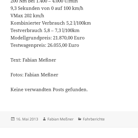
200 Nm bei 1.400 – 4.000 U/min
9,3 Sekunden von 0 auf 100 km/h
VMax 202 km/h
Kombinierter Verbrauch 5,2 l/100km
Testverbrauch 5,8 – 7,3 l/100km
Modellgrundpreis: 21.870,00 Euro
Testwagenpreis: 26.055,00 Euro
Text: Fabian Meßner
Fotos: Fabian Meßner
Keine verwandten Posts gefunden.
Veröffentlicht
Autor
Kategorien
16. Mai 2013
Fabian Meßner
Fahrberichte
am