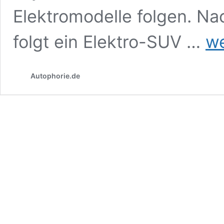
Elektromodelle folgen. Na
Porsc
folgt ein Elektro-SUV …
we
Tayc
bleibt
nicht
Autophorie.de
allein
–
mehr
E-
Model
in
der
Pipel